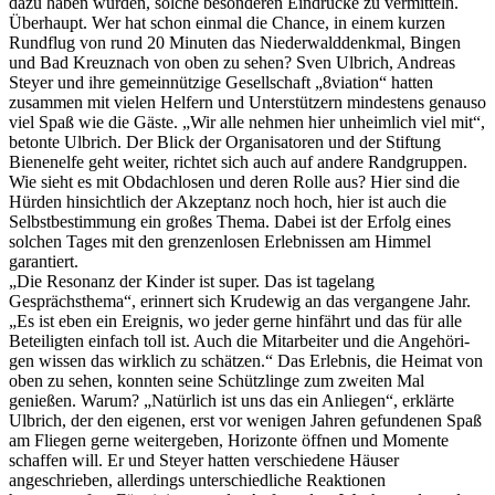
dazu haben wür­den, solche besonderen Ein­drücke zu vermitteln.
Über­haupt. Wer hat schon einmal die Chance, in einem kurzen
Rundflug von rund 20 Minuten das Niederwalddenkmal, Bin­gen
und Bad Kreuznach von oben zu sehen? Sven Ulbrich, Andreas
Steyer und ihre ge­meinnützige Gesellschaft „8viation“ hatten
zusammen mit vielen Helfern und Unter­stützern mindestens genauso
viel Spaß wie die Gäste. „Wir alle nehmen hier unheimlich viel mit“,
betonte Ulbrich. Der Blick der Organisatoren und der Stiftung
Bienenelfe geht weiter, richtet sich auch auf andere Randgruppen.
Wie sieht es mit Obdachlosen und deren Rolle aus? Hier sind die
Hürden hinsichtlich der Akzeptanz noch hoch, hier ist auch die
Selbstbestimmung ein gro­ßes Thema. Dabei ist der Erfolg eines
solchen Tages mit den grenzenlosen Erlebnissen am Himmel
garantiert.
„Die Reso­nanz der Kinder ist super. Das ist tagelang
Gesprächsthema“, erinnert sich Krudewig an das vergangene Jahr.
„Es ist eben ein Ereignis, wo jeder gerne hinfährt und das für alle
Betei­ligten einfach toll ist. Auch die Mitarbeiter und die Angehöri­
gen wissen das wirklich zu schätzen.“ Das Erlebnis, die Heimat von
oben zu sehen, konnten seine Schützlinge zum zweiten Mal
genießen. Warum? „Natürlich ist uns das ein Anliegen“, er­klärte
Ulbrich, der den eigenen, erst vor wenigen Jahren gefun­denen Spaß
am Fliegen gerne weitergeben, Horizonte öffnen und Momente
schaffen will. Er und Steyer hatten verschiedene Häuser
angeschrieben, aller­dings unterschiedliche Reaktio­nen