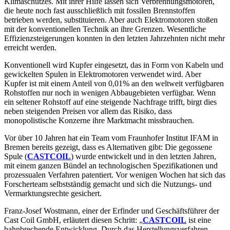
Klimaschutzes. Mit ihrer Hilfe lassen sich Verbrennungsmotoren,
die heute noch fast ausschließlich mit fossilen Brennstoffen
betrieben werden, substituieren. Aber auch Elektromotoren stoßen
mit der konventionellen Technik an ihre Grenzen. Wesentliche
Effizienzsteigerungen konnten in den letzten Jahrzehnten nicht mehr
erreicht werden.
Konventionell wird Kupfer eingesetzt, das in Form von Kabeln und
gewickelten Spulen in Elektromotoren verwendet wird. Aber
Kupfer ist mit einem Anteil von 0,01% an den weltweit verfügbaren
Rohstoffen nur noch in wenigen Abbaugebieten verfügbar. Wenn
ein seltener Rohstoff auf eine steigende Nachfrage trifft, birgt dies
neben steigenden Preisen vor allem das Risiko, dass
monopolistische Konzerne ihre Marktmacht missbrauchen.
Vor über 10 Jahren hat ein Team vom Fraunhofer Institut IFAM in
Bremen bereits gezeigt, dass es Alternativen gibt: Die gegossene
Spule (
CASTCOIL
) wurde entwickelt und in den letzten Jahren,
mit einem ganzen Bündel an technologischen Spezifikationen und
prozessualen Verfahren patentiert. Vor wenigen Wochen hat sich das
Forscherteam selbstständig gemacht und sich die Nutzungs- und
Vermarktungsrechte gesichert.
Franz-Josef Wostmann, einer der Erfinder und Geschäftsführer der
Cast Coil GmbH, erläutert diesen Schritt: „
CASTCOIL
ist eine
bahnbrechende Entwicklung. Durch das Herstellungsverfahren