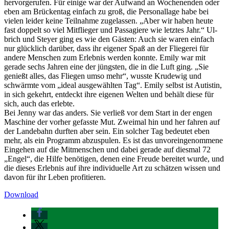
hervorgerufen. Für einige war der Aufwand an Wochen­enden oder
eben am Brücken­tag einfach zu groß, die Perso­nallage habe bei
vielen leider keine Teilnahme zugelassen. „Aber wir haben heute
fast doppelt so viel Mitflieger und Passagiere wie letztes Jahr.“ Ul­
brich und Steyer ging es wie den Gästen: Auch sie waren einfach
nur glücklich darüber, dass ihr eigener Spaß an der Fliegerei für
andere Menschen zum Erlebnis werden konnte. Emily war mit
gerade sechs Jahren eine der jüngsten, die in die Luft ging. „Sie
genießt alles, das Fliegen umso mehr“, wuss­te Krudewig und
schwärmte vom „ideal ausgewählten Tag“. Emily selbst ist Autistin,
in sich gekehrt, entdeckt ihre eigenen Welten und behält diese für
sich, auch das erlebte.
Bei Jenny war das anders. Sie verließ vor dem Start in der en­gen
Maschine der vorher ge­fasste Mut. Zweimal hin und her fahren auf
der Landebahn durften aber sein. Ein solcher Tag bedeutet eben
mehr, als ein Programm abzuspulen. Es ist das unvoreingenommene
Ein­gehen auf die Mitmenschen und dabei gerade auf diesmal 72
„Engel“, die Hilfe benöti­gen, denen eine Freude berei­tet wurde, und
die dieses Erleb­nis auf ihre individuelle Art zu schätzen wissen und
davon für ihr Leben profitieren.
Download