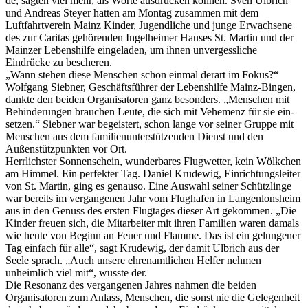
de, sagten viel mehr, als Worte ausdrücken können. Sven Ul­brich
und Andreas Steyer hat­ten am Montag zusammen mit dem
Luftfahrtverein Mainz Kinder, Jugendliche und junge Erwachsene
des zur Caritas ge­hörenden Ingelheimer Hauses St. Martin und der
Mainzer Le­benshilfe eingeladen, um ihnen unvergessliche
Eindrücke zu bescheren.
„Wann stehen diese Men­schen schon einmal derart im Fokus?“
Wolfgang Siebner, Ge­schäftsführer der Lebenshilfe Mainz-Bingen,
dankte den bei­den Organisatoren ganz beson­ders. „Menschen mit
Behinde­rungen brauchen Leute, die sich mit Vehemenz für sie ein­
setzen.“ Siebner war begeis­tert, schon lange vor seiner Gruppe mit
Menschen aus dem familienunterstützenden Dienst und den
Außenstütz­punkten vor Ort.
Herrlichster Sonnenschein, wunderbares Flugwetter, kein Wölkchen
am Himmel. Ein per­fekter Tag. Daniel Krudewig, Einrichtungsleiter
von St. Mar­tin, ging es genauso. Eine Aus­wahl seiner Schützlinge
war bereits im vergangenen Jahr vom Flughafen in Langenlons­heim
aus in den Genuss des ersten Flugtages dieser Art ge­kommen. „Die
Kinder freuen sich, die Mitarbeiter mit ihren Familien waren damals
wie heute von Beginn an Feuer und Flamme. Das ist ein gelungener
Tag einfach für alle“, sagt Kru­dewig, der damit Ulbrich aus der
Seele sprach. „Auch unse­re ehrenamtlichen Helfer neh­men
unheimlich viel mit“, wusste der.
Die Resonanz des vergange­nen Jahres nahmen die beiden
Organisatoren zum Anlass, Menschen, die sonst nie die Gelegenheit