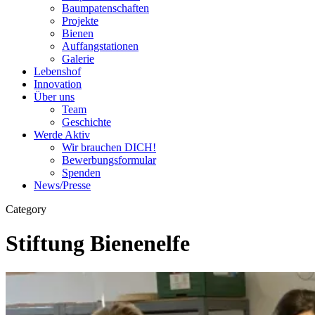
Baumpatenschaften
Projekte
Bienen
Auffangstationen
Galerie
Lebenshof
Innovation
Über uns
Team
Geschichte
Werde Aktiv
Wir brauchen DICH!
Bewerbungsformular
Spenden
News/Presse
Category
Stiftung Bienenelfe