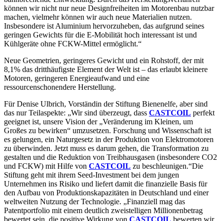
können wir nicht nur neue Designfreiheiten im Motorenbau nutzbar
machen, vielmehr können wir auch neue Materialien nutzen.
Insbesondere ist Aluminium hervorzuheben, das aufgrund seines
geringen Gewichts für die E-Mobilität hoch interessant ist und
Kühlgeräte ohne FCKW-Mittel ermöglicht.“
Neue Geometrien, geringeres Gewicht und ein Rohstoff, der mit
8,1% das dritthäufigste Element der Welt ist – das erlaubt kleinere
Motoren, geringeren Energieaufwand und eine
ressourcenschonendere Herstellung.
Für Denise Ulbrich, Vorständin der Stiftung Bienenelfe, aber sind
das nur Teilaspekte: „Wir sind überzeugt, dass
CASTCOIL
perfekt
geeignet ist, unsere Vision der „Veränderung im Kleinen, um
Großes zu bewirken“ umzusetzen. Forschung und Wissenschaft ist
es gelungen, ein Naturgesetz in der Produktion von Elektromotoren
zu überwinden. Jetzt muss es darum gehen, die Transformation zu
gestalten und die Reduktion von Treibhausgasen (insbesondere CO2
und FCKW) mit Hilfe von
CASTCOIL
zu beschleunigen.“Die
Stiftung geht mit ihrem Seed-Investment bei dem jungen
Unternehmen ins Risiko und liefert damit die finanzielle Basis für
den Aufbau von Produktionskapazitäten in Deutschland und einer
weltweiten Nutzung der Technologie. „Finanziell mag das
Patentportfolio mit einem deutlich zweistelligen Millionenbetrag
bewertet sein, die positive Wirkung von
CASTCOIL
bewerten wir