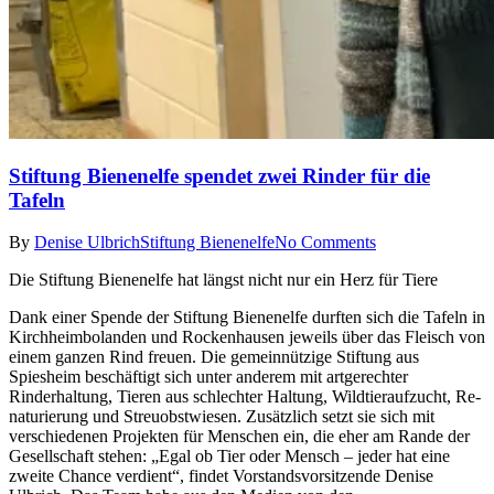
Stiftung Bienenelfe spendet zwei Rinder für die
Tafeln
By
Denise Ulbrich
Stiftung Bienenelfe
No Comments
Die Stiftung Bienenelfe hat längst nicht nur ein Herz für Tiere
Dank einer Spen­de der Stiftung Bienenelfe durften sich die Tafeln in
Kirchheimbolanden und Ro­ckenhausen jeweils über das Fleisch von
einem ganzen Rind freuen. Die gemeinnützi­ge Stiftung aus
Spiesheim be­schäftigt sich unter anderem mit artgerechter
Rinderhal­tung, Tieren aus schlechter Haltung, Wildtieraufzucht, Re­
naturierung und Streuobstwie­sen. Zusätzlich setzt sie sich mit
verschiedenen Projekten für Menschen ein, die eher am Rande der
Gesellschaft stehen: „Egal ob Tier oder Mensch – jeder hat eine
zweite Chance verdient“, findet Vorstandsvor­sitzende Denise