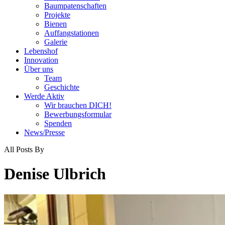
Baumpatenschaften
Projekte
Bienen
Auffangstationen
Galerie
Lebenshof
Innovation
Über uns
Team
Geschichte
Werde Aktiv
Wir brauchen DICH!
Bewerbungsformular
Spenden
News/Presse
All Posts By
Denise Ulbrich