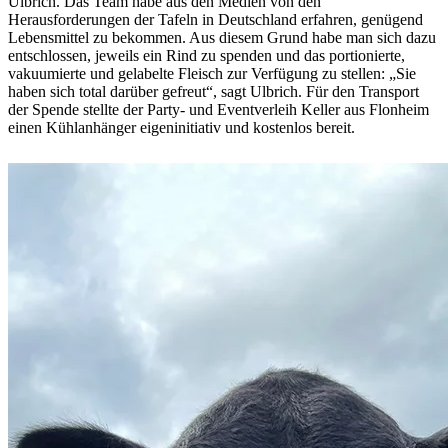
Ulbrich. Das Team habe aus den Medien von den
Herausforderungen der Tafeln in Deutschland er­fahren, genügend
Lebensmittel zu bekommen. Aus diesem Grund habe man sich dazu
entschlossen, jeweils ein Rind zu spenden und das portio­nierte,
vakuumierte und ge­labelte Fleisch zur Verfügung zu stellen: „Sie
haben sich to­tal darüber gefreut“, sagt Ul­brich. Für den Transport
der Spende stellte der Party- und Eventverleih Keller aus Flon­heim
einen Kühlanhänger eigeninitiativ und kostenlos bereit.