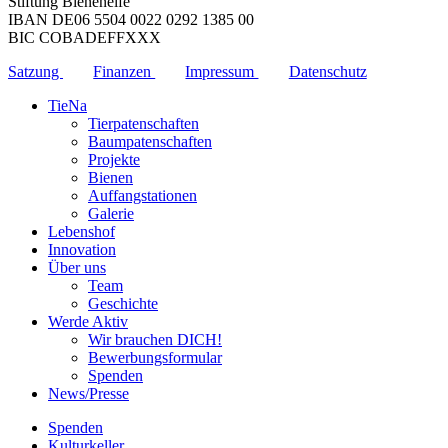
Stiftung Bienenelfe
IBAN DE06 5504 0022 0292 1385 00
BIC COBADEFFXXX
Satzung
Finanzen
Impressum
Datenschutz
TieNa
Tierpatenschaften
Baumpatenschaften
Projekte
Bienen
Auffangstationen
Galerie
Lebenshof
Innovation
Über uns
Team
Geschichte
Werde Aktiv
Wir brauchen DICH!
Bewerbungsformular
Spenden
News/Presse
Spenden
Kulturkeller