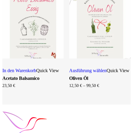
In den Warenkorb
Quick View
Ausführung wählen
Quick View
Acetato Balsamico
Oliven Öl
Preisspanne:
23,50
€
12,50
€
–
99,50
€
12,50 €
bis
99,50 €